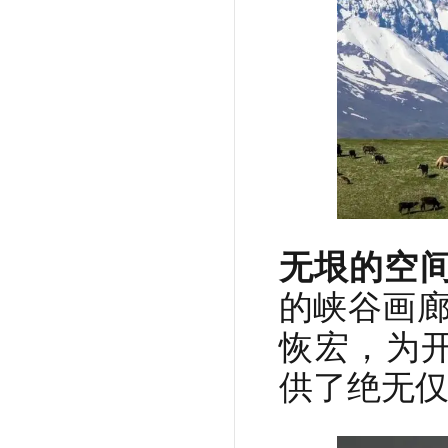
无垠的空
的峡谷画廊
恢宏，为
供了绝无