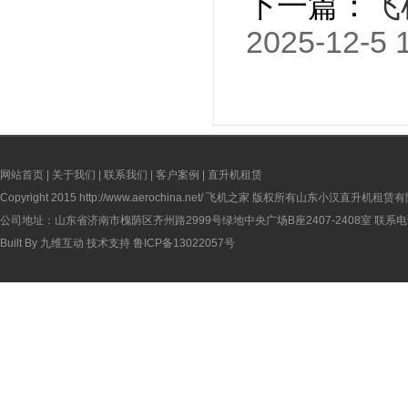
下一篇：
飞
2025-12-5 
网站首页
|
关于我们
|
联系我们
|
客户案例
|
直升机租赁
Copyright 2015
http://www.aerochina.net/
飞机之家 版权所有山东小汉直升机租赁有
公司地址：山东省济南市槐荫区齐州路2999号绿地中央广场B座2407-2408室 联系电话：
Built By
九维互动
技术支持
鲁ICP备13022057号