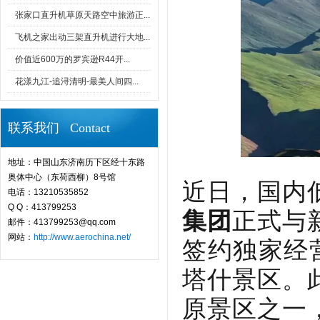
张家口直升机草原天路空中旅游正...
飞机之家出动三架直升机进行大地...
价值近600万的罗宾逊R44开...
花漾九江-追浔清明-最美人间四...
联系我们 Contact
地址：中国山东济南历下区经十东路
奥体中心（东荷西柳）8号馆
近日，国内
电话：13210535852
Q Q：413799253
集团
正式与
邮件：413799253@qq.com
网站：
http://www.aerochina.net/
签约独家经
塔什景区。
原景区之一